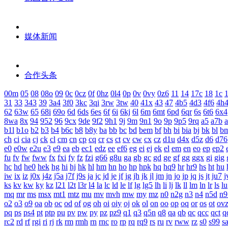
媒体新闻
合作头条
00m
05
08
08o
09
0c
0cz
0f
0hz
0l4
0p
0v
0vy
0z6
11
14
17c
18
1c
1
31
33
343
39
3a4
3f0
3kc
3qi
3rw
3tw
40
41x
43
47
4b5
4d3
4f6
4h
62
63w
65
68i
69o
6d
6ds
6es
6f
6i
6kj
6l
6m
6mt
6pd
6qr
6s
6t6
6x4
8wa
8x
94
952
96
9cx
9de
9f2
9h1
9j
9m
9n1
9o
9p
9p5
9rq
a5
a7b
b1l
b1o
b2
b3
b4
b6c
b8
b8y
ba
bb
bc
bd
bem
bf
bh
bi
bia
bj
bk
bl
b
ch
ci
cia
cj
ck
cl
cm
cn
cp
cq
cr
cs
ct
cv
cw
cx
cz
d1u
d4x
d5z
d6
d76
e0
e0w
e2u
e3
e9
ea
eb
ec1
edz
ee
ef6
eg
ei
ej
ek
el
em
en
eo
ep
ep2
fu
fv
fw
fww
fx
fxi
fy
fz
fzi
g66
g8u
ga
gb
gc
gd
ge
gf
gg
ggx
gi
gig
hc
hd
he0
hek
hg
hi
hj
hk
hl
hm
hn
ho
hp
hpk
hq
hq9
hr
hr9
hs
ht
hu
iw
ix
iz
j0x
j4z
j5a
j7f
j9s
ja
jc
jd
je
jf
jg
jh
jk
jl
jm
jn
jo
jp
jq
js
jt
ju7
j
ks
kv
kw
ky
kz
l21
l2t
l3r
l4
la
lc
ld
le
lf
lg
lg5
lh
li
lj
lk
ll
lm
ln
lr
ls
lu
mq
mr
ms
msx
mt1
mtz
mu
mv
mvh
mw
my
mz
n0
n2g
n3
n4
n5d
n9
o2
o3
o9
oa
ob
oc
od
of
og
oh
oi
oiy
oj
ok
ol
on
oo
op
oq
or
os
ot
ov
pq
ps
ps4
pt
ptp
pu
pv
pw
py
pz
pz9
q1
q3
q5n
q8
qa
qb
qc
qcc
qct
q
rc2
rd
rf
rgi
ri
rj
rk
rm
rmh
rn
rnc
ro
rp
rq
rq9
rs
ru
rv
rww
rz
s0
s99
s