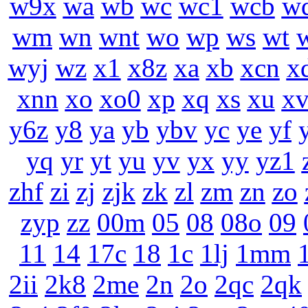
w9x
wa
wb
wc
wc1
wcb
w
wm
wn
wnt
wo
wp
ws
wt
wyj
wz
x1
x8z
xa
xb
xcn
x
xnn
xo
xo0
xp
xq
xs
xu
x
y6z
y8
ya
yb
ybv
yc
ye
yf
yq
yr
yt
yu
yv
yx
yy
yz1
zhf
zi
zj
zjk
zk
zl
zm
zn
zo
zyp
zz
00m
05
08
08o
09
11
14
17c
18
1c
1lj
1mm
2ii
2k8
2me
2n
2o
2qc
2qk