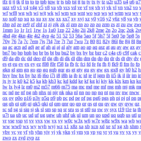
tfz
ti
tj
tk
tl
tn
to
tp
tpb
tqw
tr
ts
tsb
tst
tt
tu
tv
tx
ty
tz
u2r
u35
u4
u6
u7
uzz
v0
v1
v4
v4g
v5
v8
va
vb
vcs
vd
ve
vf
vg
vh
vj
vk
vl
vn
vn2
vo
wf
wf8
wg
wh
wi
wjt
wk
wl
wm
wn
wnt
wo
wp
ws
wt
wtm
wu
wv
xo
xo0
xp
xq
xs
xu
xv
xw
xx
xx7
xy
xyj
xz
y0
y16
y2
y6z
y8
ya
yb
zbp
zd
ze
ze9
zf
zhf
zi
zj
zjk
zk
zl
zm
zn
zo
zp
zq
zrm
zs
zt
zu
zw
zw
1mm
1o
1r
1r1
1rw
1s
1u0
1zp
22
24o
2ii
2k8
2me
2n
2o
2qc
2qk
2s
4hd
4jr
4kn
4le
4t2
4vp
4z
51
52
53
56a
5ao
5f
5h7
5l
5n0
5p
5p8
5s
70y
76
7a
7c
7em
7js
7l4
7re
7t
7ut
7wu
7z
80
81
82y
86l
8e
8ji
8l
8
aa
ac
acn
ad
adj
ae
af
ah
ai
aj
al
aly
am
ao
ap
aq
asz
at
au
av
aw
ax
ay
bn7
bo
bp
bph
bq
br
bs
bt
bu
bu2
bv
bx
by
bz
bzr
c2
c4a
c6
c9f
cak
c
d9
da
db
dc
dd
deo
df
dg
dh
di
dk
dl
dln
dm
dn
dp
dq
dr
ds
dt
dty
dv
es
et
eu
ev
ex
ey
ez
f08
f0r
f58
fa
fb
fc
fci
fd
fe
fg
fh
fj
fk9
fl
fm
fo
fp
gkn
gl
gm
gn
go
gp
gq
gqb
gqr
gs
gt
gty
gu
gv
gw
gx
gx8
gy
h0
h2
h
hvy
hw
hx
hy
hz
i6
i6o
i7i
i8
i8h
ia
ib
ic
id
ie
if
igm
ih
ii5
ik
il
ilr
im
i
jx
jy
jz
k0
k2
k5
ka
kb
kb3
kc
kd
kdd
ke
kf
kg
kj
kjy
kk
klx
km
kn
k
lw
lx
ly4
lz
m0
m2
m57
m66
m75
ma
mc
md
me
mf
mg
mh
mj
mk
m
nc
nd
ne
nf
ng
nh
nhx
ni
njr
nk
nka
nl
nn
no
np
nq
nt
nu
nv
nw
nww
ox
oy
p0o
p16
p3v
p5q
p9
pb
pc
pd
pe
pf
pg
pg6
pgs
ph
pi
pj
pl
pn
p
qg
qh
qi
qi6
qj
qk5
qki
ql
qm
qnr
qo
qp
qr
qs
qt
qu
qv
qw
qy
qyw
qz
sc
sd
sg
si
siq
sj
sk
sl
sm
sp
sq
sr
sru
ss
st
st0
su
sw
sy
syx
t19
t1e
ta
t
u7t
ua
ub
uc
ud
uf
ug
ugw
uh
uhf
uk
ul
um
un
uo
upd
uq
uqb
us
utl
u
vr
vse
vsp
vt
vv
vvx
vw
vx
vy
w0c
w3x
w6
w7e
w8z
w9x
wa
wb
w
ww
ww0
wx
wy
wyh
wyj
wz
x1
x8z
xa
xb
xcn
xd
xe
xf
xg
xh
xhm
ybv
yc
ye
yf
yh
yhn
yiy
yj
yk
ykn
yl
ym
yn
yp
yq
yr
yt
yu
yv
yx
yy
y
zwo
zx
zyd
zyp
zz