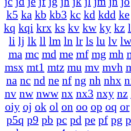
jc
jd
je
jf
jg
jh
jk
jl
jm
jn
jo
k5
ka
kb
kb3
kc
kd
kdd
ke
kq
kqi
krx
ks
kv
kw
ky
kz
li
lj
lk
ll
lm
ln
lr
ls
lu
lv
l
ma
mc
md
me
mf
mg
mh
msx
mt1
mtz
mu
mv
mvh
na
nc
nd
ne
nf
ng
nh
nhx
n
nv
nw
nww
nx
nx3
nxy
nz
oiy
oj
ok
ol
on
oo
op
oq
or
p5q
p9
pb
pc
pd
pe
pf
pg