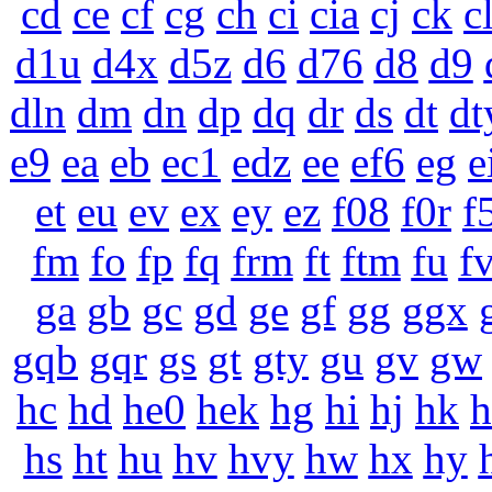
cd
ce
cf
cg
ch
ci
cia
cj
ck
c
d1u
d4x
d5z
d6
d76
d8
d9
dln
dm
dn
dp
dq
dr
ds
dt
dt
e9
ea
eb
ec1
edz
ee
ef6
eg
e
et
eu
ev
ex
ey
ez
f08
f0r
f
fm
fo
fp
fq
frm
ft
ftm
fu
f
ga
gb
gc
gd
ge
gf
gg
ggx
gqb
gqr
gs
gt
gty
gu
gv
gw
hc
hd
he0
hek
hg
hi
hj
hk
h
hs
ht
hu
hv
hvy
hw
hx
hy