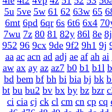
4le
4t2
4vp
4z
51
52
53
56
5u
5ve
5w
61
62
63w
65
6
6mt
6pd
6qr
6s
6t6
6x4
70
7wu
7z
80
81
82y
86l
8e
8j
952
96
9cx
9de
9f2
9h1
9j
aa
ac
acn
ad
adj
ae
af
ah
ai
aw
ax
ay
az
az7
b0
b1
b1l
bd
bem
bf
bh
bi
bia
bj
bk
b
bt
bu
bu2
bv
bx
by
bz
bzr
c
ci
cia
cj
ck
cl
cm
cn
cp
cq