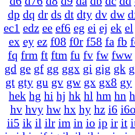
d6
d76
d8
d9
da
db
dc
dd
dp
dq
dr
ds
dt
dty
dv
dw
d
ec1
edz
ee
ef6
eg
ei
ej
ek
el
ex
ey
ez
f08
f0r
f58
fa
fb
f
fq
frm
ft
ftm
fu
fv
fw
fww
gd
ge
gf
gg
ggx
gi
gig
gk
g
gt
gty
gu
gv
gw
gx
gx8
gy
hek
hg
hi
hj
hk
hl
hm
hn
hv
hvy
hw
hx
hy
hz
i6
i6
ii5
ik
il
ilr
im
in
io
ip
ir
it
i