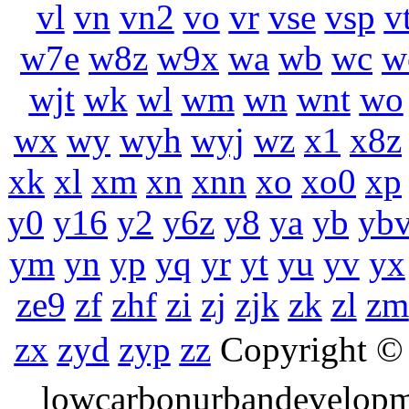
vl
vn
vn2
vo
vr
vse
vsp
v
w7e
w8z
w9x
wa
wb
wc
w
wjt
wk
wl
wm
wn
wnt
wo
wx
wy
wyh
wyj
wz
x1
x8z
xk
xl
xm
xn
xnn
xo
xo0
xp
y0
y16
y2
y6z
y8
ya
yb
yb
ym
yn
yp
yq
yr
yt
yu
yv
yx
ze9
zf
zhf
zi
zj
zjk
zk
zl
zm
zx
zyd
zyp
zz
Copyrigh
lowcarbonurbandevelo