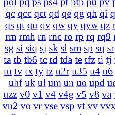
pol
pq
ps
ps4
pt
ptp
pu
pv
qc
qcc
qct
qd
qe
qg
qh
qi
q
qs
qt
qu
qv
qw
qy
qyw
qz
rm
rmh
rn
rnc
ro
rp
rq
rq9
sg
si
siq
sj
sk
sl
sm
sp
sq
sr
ta
tb
tb6
tc
td
tda
te
tfz
ti
tj
tu
tv
tx
ty
tz
u2r
u35
u4
u6
uhf
uk
ul
um
un
uo
upd
u
uzz
v0
v1
v4
v4g
v5
v8
va
vn2
vo
vr
vse
vsp
vt
vv
vv