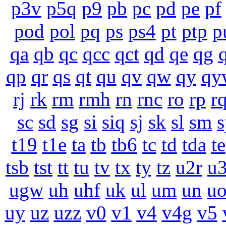
p3v
p5q
p9
pb
pc
pd
pe
pf
pod
pol
pq
ps
ps4
pt
ptp
p
qa
qb
qc
qcc
qct
qd
qe
qg
qp
qr
qs
qt
qu
qv
qw
qy
qy
rj
rk
rm
rmh
rn
rnc
ro
rp
r
sc
sd
sg
si
siq
sj
sk
sl
sm
s
t19
t1e
ta
tb
tb6
tc
td
tda
te
tsb
tst
tt
tu
tv
tx
ty
tz
u2r
u
ugw
uh
uhf
uk
ul
um
un
u
uy
uz
uzz
v0
v1
v4
v4g
v5