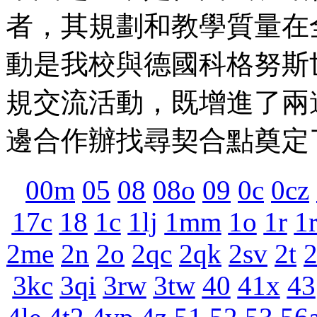
者，其規劃和教學質量在
動是我校與德國科格努斯
規交流活動，既增進了兩
邊合作辦找尋契合點奠定
00m
05
08
08o
09
0c
0cz
17c
18
1c
1lj
1mm
1o
1r
1
2me
2n
2o
2qc
2qk
2sv
2t
3kc
3qi
3rw
3tw
40
41x
43