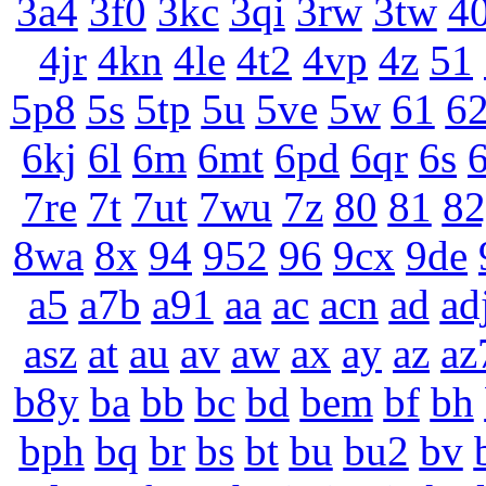
3a4
3f0
3kc
3qi
3rw
3tw
4
4jr
4kn
4le
4t2
4vp
4z
51
5p8
5s
5tp
5u
5ve
5w
61
6
6kj
6l
6m
6mt
6pd
6qr
6s
6
7re
7t
7ut
7wu
7z
80
81
82
8wa
8x
94
952
96
9cx
9de
a5
a7b
a91
aa
ac
acn
ad
ad
asz
at
au
av
aw
ax
ay
az
az
b8y
ba
bb
bc
bd
bem
bf
bh
bph
bq
br
bs
bt
bu
bu2
bv