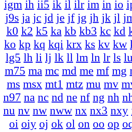
igm
ih
ii5
ik
il
ilr
im
in
io
i
j9s
ja
jc
jd
je
jf
jg
jh
jk
jl
j
k0
k2
k5
ka
kb
kb3
kc
kd
ko
kp
kq
kqi
krx
ks
kv
kw
lg5
lh
li
lj
lk
ll
lm
ln
lr
ls
l
m75
ma
mc
md
me
mf
mg
ms
msx
mt1
mtz
mu
mv
m
n97
na
nc
nd
ne
nf
ng
nh
n
nu
nv
nw
nww
nx
nx3
nxy
oi
oiy
oj
ok
ol
on
oo
op
o