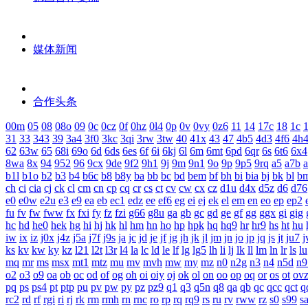
媒体新闻
合作头条
00m
05
08
08o
09
0c
0cz
0f
0hz
0l4
0p
0v
0vy
0z6
11
14
17c
18
1c
1
31
33
343
39
3a4
3f0
3kc
3qi
3rw
3tw
40
41x
43
47
4b5
4d3
4f6
4h
62
63w
65
68i
69o
6d
6ds
6es
6f
6i
6kj
6l
6m
6mt
6pd
6qr
6s
6t6
6x4
8wa
8x
94
952
96
9cx
9de
9f2
9h1
9j
9m
9n1
9o
9p
9p5
9rq
a5
a7b
b1l
b1o
b2
b3
b4
b6c
b8
b8y
ba
bb
bc
bd
bem
bf
bh
bi
bia
bj
bk
bl
b
ch
ci
cia
cj
ck
cl
cm
cn
cp
cq
cr
cs
ct
cv
cw
cx
cz
d1u
d4x
d5z
d6
d76
e0
e0w
e2u
e3
e9
ea
eb
ec1
edz
ee
ef6
eg
ei
ej
ek
el
em
en
eo
ep
ep2
fu
fv
fw
fww
fx
fxi
fy
fz
fzi
g66
g8u
ga
gb
gc
gd
ge
gf
gg
ggx
gi
gig
hc
hd
he0
hek
hg
hi
hj
hk
hl
hm
hn
ho
hp
hpk
hq
hq9
hr
hr9
hs
ht
hu
iw
ix
iz
j0x
j4z
j5a
j7f
j9s
ja
jc
jd
je
jf
jg
jh
jk
jl
jm
jn
jo
jp
jq
js
jt
ju7
j
ks
kv
kw
ky
kz
l21
l2t
l3r
l4
la
lc
ld
le
lf
lg
lg5
lh
li
lj
lk
ll
lm
ln
lr
ls
lu
mq
mr
ms
msx
mt1
mtz
mu
mv
mvh
mw
my
mz
n0
n2g
n3
n4
n5d
n9
o2
o3
o9
oa
ob
oc
od
of
og
oh
oi
oiy
oj
ok
ol
on
oo
op
oq
or
os
ot
ov
pq
ps
ps4
pt
ptp
pu
pv
pw
py
pz
pz9
q1
q3
q5n
q8
qa
qb
qc
qcc
qct
q
rc2
rd
rf
rgi
ri
rj
rk
rm
rmh
rn
rnc
ro
rp
rq
rq9
rs
ru
rv
rww
rz
s0
s99
s