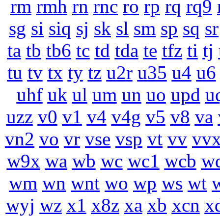
rm
rmh
rn
rnc
ro
rp
rq
rq9
sg
si
siq
sj
sk
sl
sm
sp
sq
sr
ta
tb
tb6
tc
td
tda
te
tfz
ti
tj
tu
tv
tx
ty
tz
u2r
u35
u4
u6
uhf
uk
ul
um
un
uo
upd
u
uzz
v0
v1
v4
v4g
v5
v8
va
vn2
vo
vr
vse
vsp
vt
vv
vv
w9x
wa
wb
wc
wc1
wcb
w
wm
wn
wnt
wo
wp
ws
wt
wyj
wz
x1
x8z
xa
xb
xcn
x