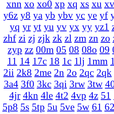
xnn
xo
xo0
xp
xq
xs
xu
x
y6z
y8
ya
yb
ybv
yc
ye
yf
yq
yr
yt
yu
yv
yx
yy
yz1
zhf
zi
zj
zjk
zk
zl
zm
zn
zo
zyp
zz
00m
05
08
08o
09
11
14
17c
18
1c
1lj
1mm
2ii
2k8
2me
2n
2o
2qc
2qk
3a4
3f0
3kc
3qi
3rw
3tw
4
4jr
4kn
4le
4t2
4vp
4z
51
5p8
5s
5tp
5u
5ve
5w
61
6