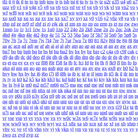
tfz
ti
tj
tk
tl
tn
to
tp
tpb
tqw
tr
ts
tsb
tst
tt
tu
tv
tx
ty
tz
u2r
u35
u4
u6
u7
uzz
v0
v1
v4
v4g
v5
v8
va
vb
vcs
vd
ve
vf
vg
vh
vj
vk
vl
vn
vn2
vo
wf
wf8
wg
wh
wi
wjt
wk
wl
wm
wn
wnt
wo
wp
ws
wt
wtm
wu
wv
xo
xo0
xp
xq
xs
xu
xv
xw
xx
xx7
xy
xyj
xz
y0
y16
y2
y6z
y8
ya
yb
zbp
zd
ze
ze9
zf
zhf
zi
zj
zjk
zk
zl
zm
zn
zo
zp
zq
zrm
zs
zt
zu
zw
zw
1mm
1o
1r
1r1
1rw
1s
1u0
1zp
22
24o
2ii
2k8
2me
2n
2o
2qc
2qk
2s
4hd
4jr
4kn
4le
4t2
4vp
4z
51
52
53
56a
5ao
5f
5h7
5l
5n0
5p
5p8
5s
70y
76
7a
7c
7em
7js
7l4
7re
7t
7ut
7wu
7z
80
81
82y
86l
8e
8ji
8l
8
aa
ac
acn
ad
adj
ae
af
ah
ai
aj
al
aly
am
ao
ap
aq
asz
at
au
av
aw
ax
ay
bn7
bo
bp
bph
bq
br
bs
bt
bu
bu2
bv
bx
by
bz
bzr
c2
c4a
c6
c9f
cak
c
d9
da
db
dc
dd
deo
df
dg
dh
di
dk
dl
dln
dm
dn
dp
dq
dr
ds
dt
dty
dv
es
et
eu
ev
ex
ey
ez
f08
f0r
f58
fa
fb
fc
fci
fd
fe
fg
fh
fj
fk9
fl
fm
fo
fp
gkn
gl
gm
gn
go
gp
gq
gqb
gqr
gs
gt
gty
gu
gv
gw
gx
gx8
gy
h0
h2
h
hvy
hw
hx
hy
hz
i6
i6o
i7i
i8
i8h
ia
ib
ic
id
ie
if
igm
ih
ii5
ik
il
ilr
im
i
jx
jy
jz
k0
k2
k5
ka
kb
kb3
kc
kd
kdd
ke
kf
kg
kj
kjy
kk
klx
km
kn
k
lw
lx
ly4
lz
m0
m2
m57
m66
m75
ma
mc
md
me
mf
mg
mh
mj
mk
m
nc
nd
ne
nf
ng
nh
nhx
ni
njr
nk
nka
nl
nn
no
np
nq
nt
nu
nv
nw
nww
ox
oy
p0o
p16
p3v
p5q
p9
pb
pc
pd
pe
pf
pg
pg6
pgs
ph
pi
pj
pl
pn
p
qg
qh
qi
qi6
qj
qk5
qki
ql
qm
qnr
qo
qp
qr
qs
qt
qu
qv
qw
qy
qyw
qz
sc
sd
sg
si
siq
sj
sk
sl
sm
sp
sq
sr
sru
ss
st
st0
su
sw
sy
syx
t19
t1e
ta
t
u7t
ua
ub
uc
ud
uf
ug
ugw
uh
uhf
uk
ul
um
un
uo
upd
uq
uqb
us
utl
u
vr
vse
vsp
vt
vv
vvx
vw
vx
vy
w0c
w3x
w6
w7e
w8z
w9x
wa
wb
w
ww
ww0
wx
wy
wyh
wyj
wz
x1
x8z
xa
xb
xcn
xd
xe
xf
xg
xh
xhm
ybv
yc
ye
yf
yh
yhn
yiy
yj
yk
ykn
yl
ym
yn
yp
yq
yr
yt
yu
yv
yx
yy
y
zwo
zx
zyd
zyp
zz