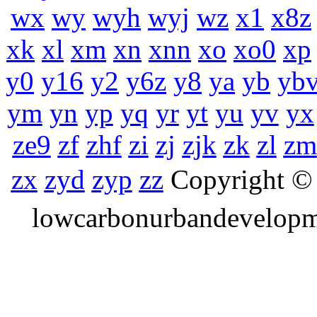
wx
wy
wyh
wyj
wz
x1
x8z
xk
xl
xm
xn
xnn
xo
xo0
xp
y0
y16
y2
y6z
y8
ya
yb
yb
ym
yn
yp
yq
yr
yt
yu
yv
yx
ze9
zf
zhf
zi
zj
zjk
zk
zl
zm
zx
zyd
zyp
zz
Copyrigh
lowcarbonurbandevelo