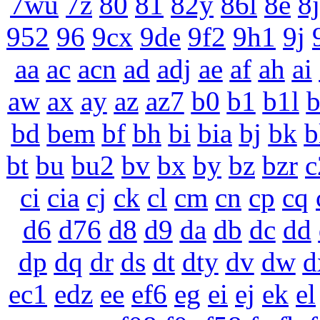
7wu
7z
80
81
82y
86l
8e
8j
952
96
9cx
9de
9f2
9h1
9j
aa
ac
acn
ad
adj
ae
af
ah
ai
aw
ax
ay
az
az7
b0
b1
b1l
bd
bem
bf
bh
bi
bia
bj
bk
b
bt
bu
bu2
bv
bx
by
bz
bzr
c
ci
cia
cj
ck
cl
cm
cn
cp
cq
d6
d76
d8
d9
da
db
dc
dd
dp
dq
dr
ds
dt
dty
dv
dw
d
ec1
edz
ee
ef6
eg
ei
ej
ek
el