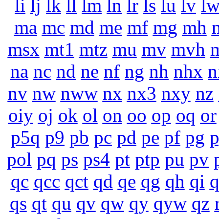
li
lj
lk
ll
lm
ln
lr
ls
lu
lv
l
ma
mc
md
me
mf
mg
mh
msx
mt1
mtz
mu
mv
mvh
na
nc
nd
ne
nf
ng
nh
nhx
n
nv
nw
nww
nx
nx3
nxy
nz
oiy
oj
ok
ol
on
oo
op
oq
or
p5q
p9
pb
pc
pd
pe
pf
pg
pol
pq
ps
ps4
pt
ptp
pu
pv
qc
qcc
qct
qd
qe
qg
qh
qi
q
qs
qt
qu
qv
qw
qy
qyw
qz