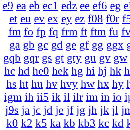
e9
ea
eb
ec1
edz
ee
ef6
eg
e
et
eu
ev
ex
ey
ez
f08
f0r
f
fm
fo
fp
fq
frm
ft
ftm
fu
f
ga
gb
gc
gd
ge
gf
gg
ggx
gqb
gqr
gs
gt
gty
gu
gv
gw
hc
hd
he0
hek
hg
hi
hj
hk
h
hs
ht
hu
hv
hvy
hw
hx
hy
igm
ih
ii5
ik
il
ilr
im
in
io
i
j9s
ja
jc
jd
je
jf
jg
jh
jk
jl
j
k0
k2
k5
ka
kb
kb3
kc
kd