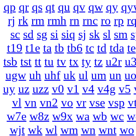
qp
qr
qs
qt
qu
qv
qw
qy
qy
rj
rk
rm
rmh
rn
rnc
ro
rp
r
sc
sd
sg
si
siq
sj
sk
sl
sm
s
t19
t1e
ta
tb
tb6
tc
td
tda
te
tsb
tst
tt
tu
tv
tx
ty
tz
u2r
u
ugw
uh
uhf
uk
ul
um
un
u
uy
uz
uzz
v0
v1
v4
v4g
v5
vl
vn
vn2
vo
vr
vse
vsp
v
w7e
w8z
w9x
wa
wb
wc
w
wjt
wk
wl
wm
wn
wnt
wo