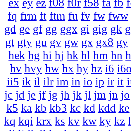
ex
ey
ez
f08
f0r
f58
fa
fb
f
fq
frm
ft
ftm
fu
fv
fw
fww
gd
ge
gf
gg
ggx
gi
gig
gk
g
gt
gty
gu
gv
gw
gx
gx8
gy
hek
hg
hi
hj
hk
hl
hm
hn
hv
hvy
hw
hx
hy
hz
i6
i6
ii5
ik
il
ilr
im
in
io
ip
ir
it
i
jc
jd
je
jf
jg
jh
jk
jl
jm
jn
jo
k5
ka
kb
kb3
kc
kd
kdd
ke
kq
kqi
krx
ks
kv
kw
ky
kz