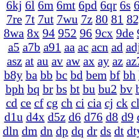
6kj
6l
6m
6mt
6pd
6qr
6s
6
7re
7t
7ut
7wu
7z
80
81
82
8wa
8x
94
952
96
9cx
9de
a5
a7b
a91
aa
ac
acn
ad
ad
asz
at
au
av
aw
ax
ay
az
az
b8y
ba
bb
bc
bd
bem
bf
bh
bph
bq
br
bs
bt
bu
bu2
bv
cd
ce
cf
cg
ch
ci
cia
cj
ck
c
d1u
d4x
d5z
d6
d76
d8
d9
dln
dm
dn
dp
dq
dr
ds
dt
dt