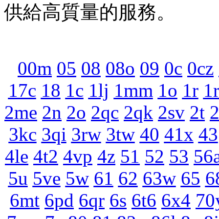
供給高質量的服務。
00m
05
08
08o
09
0c
0cz
17c
18
1c
1lj
1mm
1o
1r
1
2me
2n
2o
2qc
2qk
2sv
2t
3kc
3qi
3rw
3tw
40
41x
43
4le
4t2
4vp
4z
51
52
53
56
5u
5ve
5w
61
62
63w
65
6
6mt
6pd
6qr
6s
6t6
6x4
70