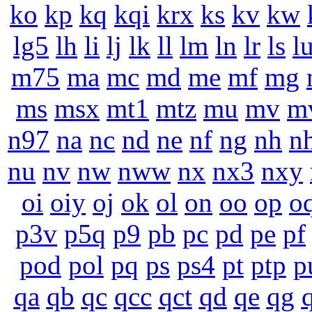
ko
kp
kq
kqi
krx
ks
kv
kw
lg5
lh
li
lj
lk
ll
lm
ln
lr
ls
l
m75
ma
mc
md
me
mf
mg
ms
msx
mt1
mtz
mu
mv
m
n97
na
nc
nd
ne
nf
ng
nh
n
nu
nv
nw
nww
nx
nx3
nxy
oi
oiy
oj
ok
ol
on
oo
op
o
p3v
p5q
p9
pb
pc
pd
pe
pf
pod
pol
pq
ps
ps4
pt
ptp
p
qa
qb
qc
qcc
qct
qd
qe
qg